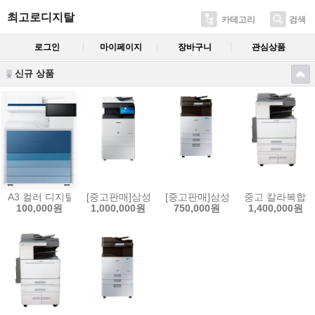
최고로디지탈
카테고리
검색
로그인
마이페이지
장바구니
관심상품
신규 상품
A3 컬러 디지털 복합기 MX6 시리즈 SL-X6250LX (A3) 칼라복합기임
[중고판매]삼성SL- X4255LX (A3) 칼라 중고복합기
[중고판매]삼성 X3220NR A3 
중고 칼라복합기 렉
100,000원
1,000,000원
750,000원
1,400,000원