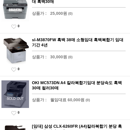
대 흑백30매
상품가 :
25,000원
(0)
0
sl-M3870FW 흑백 38매 소형임대 흑백복합기 임대
기간 4년
상품가 :
30,000원
(0)
0
OKI MC573DN A4 칼라복합기임대 분당속도 흑백
30매 컬러30매
상품가 :
월임대료 60,000원
(0)
0
[임대] 삼성 CLX-6260FR (A4)칼라복합기 분당 흑