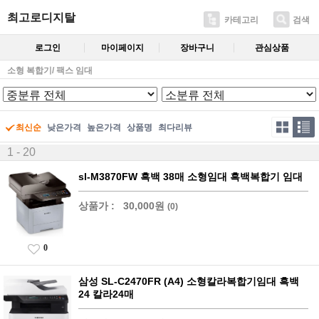
최고로디지탈
카테고리
검색
로그인
마이페이지
장바구니
관심상품
소형 복합기/ 팩스 임대
최신순
낮은가격
높은가격
상품명
최다리뷰
1 - 20
sl-M3870FW 흑백 38매 소형임대 흑백복합기 임대
상품가 :
30,000원
(0)
0
삼성 SL-C2470FR (A4) 소형칼라복합기임대 흑백
24 칼라24매