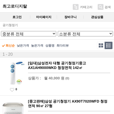
최고로디지탈
카테고리
검색
로그인
마이페이지
장바구니
관심상품
공기청정기
최신순
낮은가격
높은가격
상품명
최다리뷰
1 - 20
[임대]삼성전자 대형 공기청정기중고
AX1AH9000WKD 청정면적 142㎡
상품가 :
월 40,000 원
(0)
0
[중고판매]삼성 공기청정기 AX90T7020WFD 청정
면적 90㎡ 27형