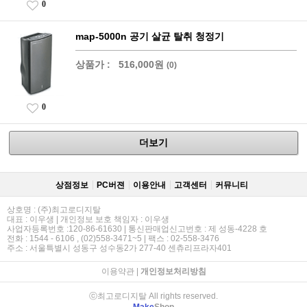
0
map-5000n 공기 살균 탈취 청정기
상품가 :
516,000원
(0)
0
더보기
상점정보
PC버젼
이용안내
고객센터
커뮤니티
상호명 : (주)최고로디지탈
대표 : 이우생 | 개인정보 보호 책임자 : 이우생
사업자등록번호 :120-86-61630 | 통신판매업신고번호 : 제 성동-4228 호
전화 : 1544 - 6106 , (02)558-3471~5 | 팩스 : 02-558-3476
주소 : 서울특별시 성동구 성수동2가 277-40 센츄리프라자401
이용약관
|
개인정보처리방침
ⓒ최고로디지탈 All rights reserved.