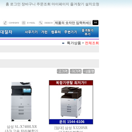
홈
로그인
장바구니
주문조회
마이페이지
즐겨찾기
설치요청
특가상품
>
전체조회
삼성 SL-X7400LXR
[임대] 삼성 X3220NR
(A3) 고속 칼라복합기