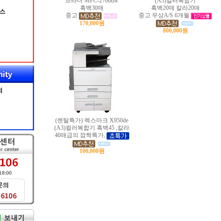
브라더 MFC-2700dw
(A3)컬러복합기
흑백30매
흑백20매 칼라20매
중고
중고 무상A/S 6개월
170,000원
800,000원
(렌탈특가) 렉스마크 X950de
(A3)컬러복합기 흑백45 ,칼라
40매급의 깜짝특가,
100,000원