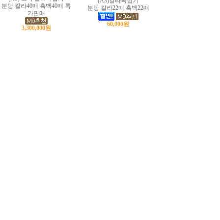
(A3)칼라복합기
분당 칼라40매 흑백40매 특
분당 칼라22매 흑백22매
가판매
60,000원
3,300,000원